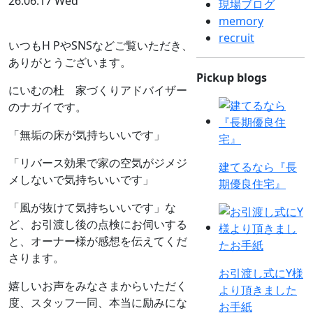
26.06.17 Wed
現場ブログ
memory
recruit
いつもH PやSNSなどご覧いただき、
ありがとうございます。
Pickup blogs
にいむの杜 家づくりアドバイザー
のナガイです。
「無垢の床が気持ちいいです」
「リバース効果で家の空気がジメジ
建てるなら『長
メしないで気持ちいいです」
期優良住宅』
「風が抜けて気持ちいいです」な
ど、お引渡し後の点検にお伺いする
と、オーナー様が感想を伝えてくだ
さります。
お引渡し式にY様
嬉しいお声をみなさまからいただく
より頂きました
度、スタッフ一同、本当に励みにな
お手紙