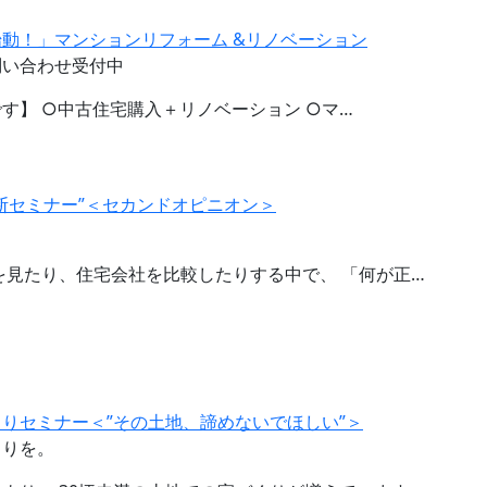
動！」マンションリフォーム &リノベーション
問い合わせ受付中
す】 ○中古住宅購入＋リノベーション ○マ…
断セミナー”＜セカンドオピニオン＞
を見たり、住宅会社を比較したりする中で、 「何が正…
りセミナー＜”その土地、諦めないでほしい”＞
くりを。