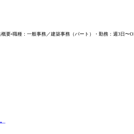
概要▫︎職種：一般事務／建築事務（パート）・勤務：週3日〜OK・
。