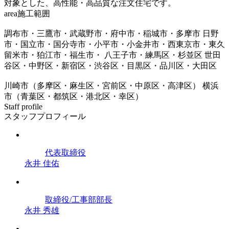
対象とした、高性能・高品質な注文住宅です。
area
施工範囲
調布市・三鷹市・武蔵野市・府中市・稲城市・多摩市 日野
市・国立市・国分寺市・小平市・小金井市・西東京市・東久
留米市・狛江市・福生市・ 八王子市・練馬区・杉並区 世田
谷区・中野区・新宿区・渋谷区・目黒区・品川区・大田区
川崎市（多摩区・麻生区・宮前区・中原区・高津区） 横浜
市（青葉区・都筑区・港北区・幸区）
Staff profile
スタッフプロフィール
代表取締役
永井 佳佑
取締役/工事部部長
永井 秀雄