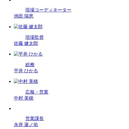
現場コーディネーター
池田 瑞恵
現場監督
佐藤 健太郎
総務
平井 ひかる
広報・営業
中村 美穂
営業課長
永井 蓮ノ佑