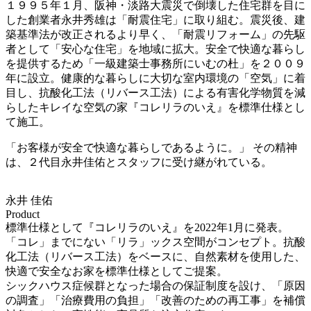
１９９５年１月、阪神・淡路大震災で倒壊した住宅群を目に
した創業者永井秀雄は「耐震住宅」に取り組む。震災後、建
築基準法が改正されるより早く、「耐震リフォーム」の先駆
者として「安心な住宅」を地域に拡大。安全で快適な暮らし
を提供するため「一級建築士事務所にいむの杜」を２００９
年に設立。健康的な暮らしに大切な室内環境の「空気」に着
目し、抗酸化工法（リバース工法）による有害化学物質を減
らしたキレイな空気の家『コレリラのいえ』を標準仕様とし
て施工。
「お客様が安全で快適な暮らしであるように。」 その精神
は、２代目永井佳佑とスタッフに受け継がれている。
永井 佳佑
Product
標準仕様として『コレリラのいえ』を2022年1月に発表。
「コレ」までにない「リラ」ックス空間がコンセプト。抗酸
化工法（リバース工法）をベースに、自然素材を使用した、
快適で安全なお家を標準仕様としてご提案。
シックハウス症候群となった場合の保証制度を設け、「原因
の調査」「治療費用の負担」「改善のための再工事」を補償