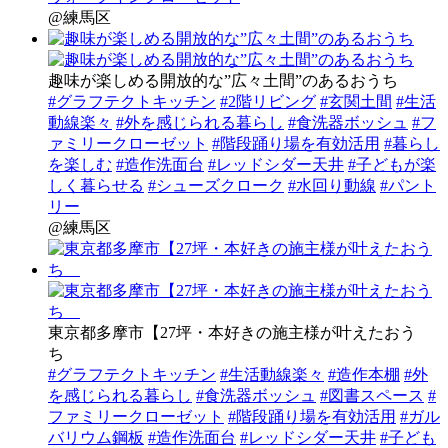
@練馬区
趣味が楽しめる開放的な”広々土間”のあるおうち
#グラフテクトキッチン
#2階リビング
#玄関土間
#生活
動線楽々
#外を感じられる暮らし
#食洗器ボッシュ
#フ
ァミリークローゼット
#階段踊り場を有効活用
#暮らし
を楽しむ
#造作洗面台
#レッドシダー天井
#子どもが楽
しく暮らせる
#シューズクローク
#水回り動線
#パント
リー
@練馬区
東京都多摩市【27坪・本好きの施主様が叶えたおう
ち
#グラフテクトキッチン
#生活動線楽々
#造作本棚
#外
を感じられる暮らし
#食洗器ボッシュ
#図書スペース
#
ファミリークローゼット
#階段踊り場を有効活用
#ガル
バリウム鋼板
#造作洗面台
#レッドシダー天井
#子ども