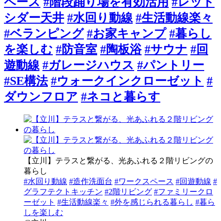
ペース
#階段踊り場を有効活用
#レッド
シダー天井
#水回り動線
#生活動線楽々
#ベランピング
#お家キャンプ
#暮らし
を楽しむ
#防音室
#陶板浴
#サウナ
#回
遊動線
#ガレージハウス
#パントリー
#SE構法
#ウォークインクローゼット
#
ダウンフロア
#ネコと暮らす
【立川】テラスと繋がる、光あふれる２階リビングの
暮らし
#水回り動線
#造作洗面台
#ワークスペース
#回遊動線
#
グラフテクトキッチン
#2階リビング
#ファミリークロ
ーゼット
#生活動線楽々
#外を感じられる暮らし
#暮ら
しを楽しむ