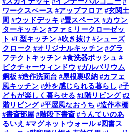
#スカイデッキ
#インナーバルコニー
#
ワークスペース
#アップフロア
#玄関土
間
#ウッドデッキ
#畳スペース
#カウン
ターキッチン
#ファミリークローゼッ
ト
#L型キッチン
#吹き抜け
#シューズ
クローク
#オリジナルキッチン
#グラ
フテクトキッチン
#食洗器ボッシュ
#
ピクチャーウィンドウ
#ガルバリウム
鋼板
#造作洗面台
#屋根裏収納
#カフェ
風キッチン
#外を感じられる暮らし
#子
どもが楽しく暮らせる
#1階リビング
#2
階リビング
#平屋風なおうち
#造作本棚
#書斎部屋
#階段下書斎
#うんていのあ
るいえ
#マグネットウォール
#図書ス