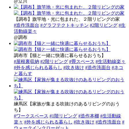
@立川
【調布】旗竿地・光に包まれた、２階リビングの家
#造作洗面台
#グラフテクトキッチン
#2階リビング
#生
活動線楽々
@調布
調布市【猫と一緒に快適に暮らせるおうち】
#屋根裏収納
#2階リビング
#畳スペース
#生活動線楽々
#外を感じられる暮らし
#吹き抜け
#造作洗面台
#ネコ
と暮らす
練馬区【家族が集まる吹抜けのあるリビングのおう
ち】
#ワークスペース
#1階リビング
#造作本棚
#生活動線
楽々
#外を感じられる暮らし
#吹き抜け
#造作洗面台
#
ウォークインクローゼット