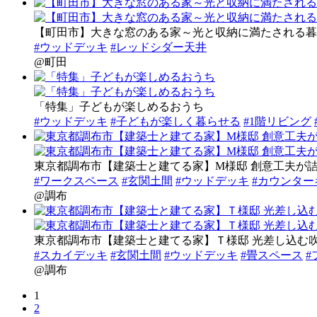
【町田市】大きな窓のある家～光と収納に満たされる暮
#ウッドデッキ
#レッドシダー天井
@町田
「特集」子どもが楽しめるおうち
#ウッドデッキ
#子どもが楽しく暮らせる
#1階リビング
東京都調布市【建築士と建てる家】M様邸 創意工夫が
#ワークスペース
#玄関土間
#ウッドデッキ
#カウンター
@調布
東京都調布市【建築士と建てる家】Ｔ様邸 光差し込む
#スカイデッキ
#玄関土間
#ウッドデッキ
#畳スペース
#
@調布
1
2