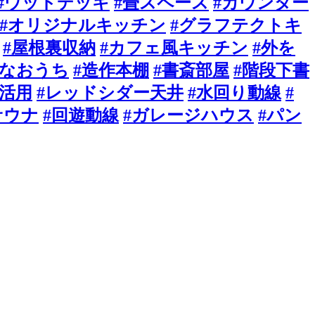
#ウッドデッキ
#畳スペース
#カウンター
#オリジナルキッチン
#グラフテクトキ
#屋根裏収納
#カフェ風キッチン
#外を
風なおうち
#造作本棚
#書斎部屋
#階段下書
活用
#レッドシダー天井
#水回り動線
#
サウナ
#回遊動線
#ガレージハウス
#パン