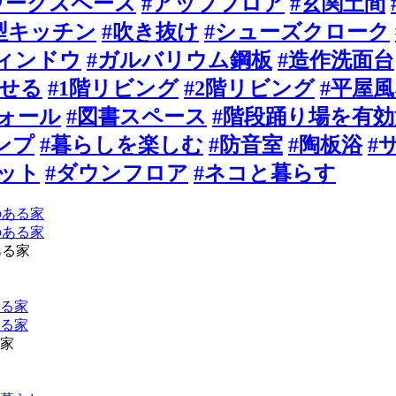
ワークスペース
#アップフロア
#玄関土間
L型キッチン
#吹き抜け
#シューズクローク
ィンドウ
#ガルバリウム鋼板
#造作洗面台
らせる
#1階リビング
#2階リビング
#平屋
ォール
#図書スペース
#階段踊り場を有効
ンプ
#暮らしを楽しむ
#防音室
#陶板浴
#
ット
#ダウンフロア
#ネコと暮らす
ある家
家