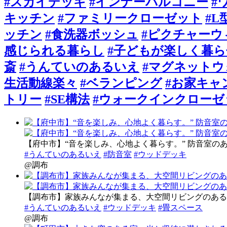
#スカイデッキ
#インナーバルコニー
#
キッチン
#ファミリークローゼット
#
ッチン
#食洗器ボッシュ
#ピクチャーウ
感じられる暮らし
#子どもが楽しく暮
斎
#うんていのあるいえ
#マグネットウ
生活動線楽々
#ベランピング
#お家キャ
トリー
#SE構法
#ウォークインクローゼ
【府中市】“音を楽しみ、心地よく暮らす。” 防音室の
#うんていのあるいえ
#防音室
#ウッドデッキ
@調布
【調布市】家族みんなが集まる、大空間リビングのある
#うんていのあるいえ
#ウッドデッキ
#畳スペース
@調布