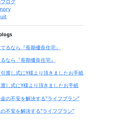
場ブログ
mory
uit
blogs
てるなら『長期優良住宅』
引渡し式にY様より頂きましたお手紙
の不安を解決する”ライフプラン”