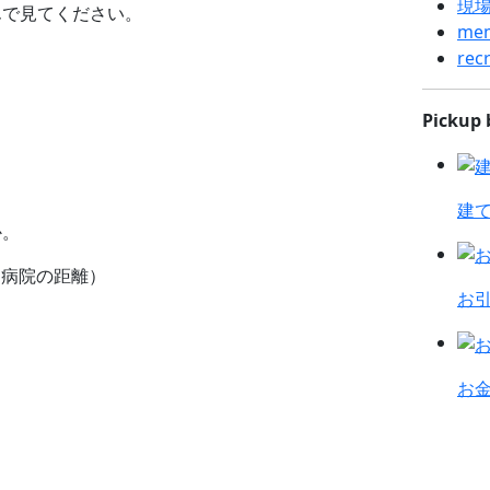
現
んで見てください。
me
recr
Pickup 
建
か。
、病院の距離）
お
お金