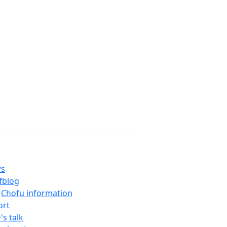
s
ffblog
Chofu information
ort
's talk