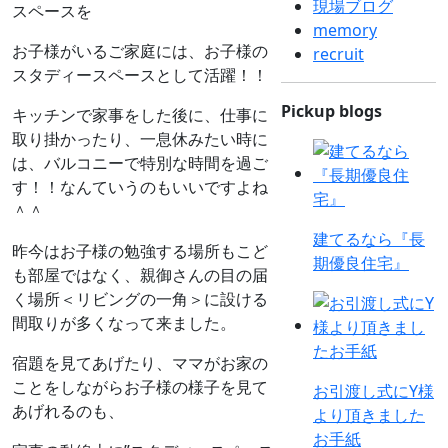
現場ブログ
スペースを
memory
お子様がいるご家庭には、お子様の
recruit
スタディースペースとして活躍！！
Pickup blogs
キッチンで家事をした後に、仕事に
取り掛かったり、一息休みたい時に
は、バルコニーで特別な時間を過ご
す！！なんていうのもいいですよね
＾＾
建てるなら『長
昨今はお子様の勉強する場所もこど
期優良住宅』
も部屋ではなく、親御さんの目の届
く場所＜リビングの一角＞に設ける
間取りが多くなって来ました。
宿題を見てあげたり、ママがお家の
ことをしながらお子様の様子を見て
お引渡し式にY様
あげれるのも、
より頂きました
お手紙