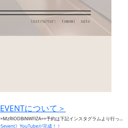
日EVENTについて＞
10?igshid=MzRlODBiNWFlZA==予約は下記インスタグラムより行っ…