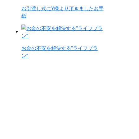
お引渡し式にY様より頂きましたお手
紙
お金の不安を解決する”ライフプラ
ン”