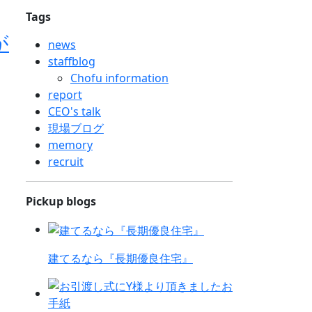
Tags
が
news
staffblog
Chofu information
report
CEO's talk
現場ブログ
memory
recruit
Pickup blogs
建てるなら『長期優良住宅』