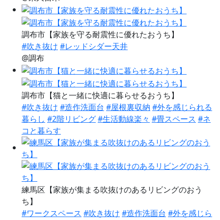
調布市【家族を守る耐震性に優れたおうち】
#吹き抜け
#レッドシダー天井
@調布
調布市【猫と一緒に快適に暮らせるおうち】
#吹き抜け
#造作洗面台
#屋根裏収納
#外を感じられる
暮らし
#2階リビング
#生活動線楽々
#畳スペース
#ネ
コと暮らす
練馬区【家族が集まる吹抜けのあるリビングのおう
ち】
#ワークスペース
#吹き抜け
#造作洗面台
#外を感じら