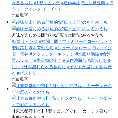
れる暮らし
#1階リビング
#造作本棚
#生活動線楽々
#
ウォークインクローゼット
@練馬区
趣味が楽しめる開放的な”広々土間”のあるおうち
#2階リビング
#玄関土間
#ファミリークローゼット
#
階段踊り場を有効活用
#シューズクローク
#レッドシ
ダー天井
#グラフテクトキッチン
#水回り動線
#食洗
器ボッシュ
#生活動線楽々
#造作洗面台
#暮らしを楽
しむ
#外を感じられる暮らし
#子どもが楽しく暮らせ
る
#パントリー
@練馬区
【東京都府中市】1階リビングでも、 カーテン要らず
中庭のあるおうち