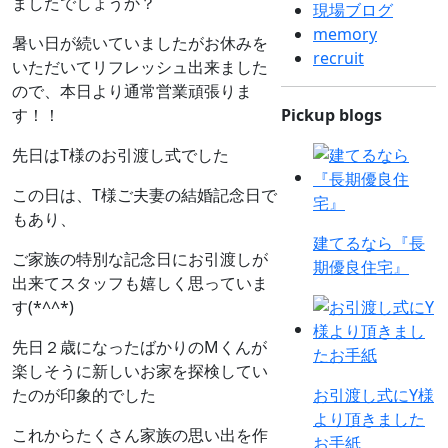
ましたでしょうか？
現場ブログ
memory
暑い日が続いていましたがお休みを
recruit
いただいてリフレッシュ出来ました
ので、本日より通常営業頑張りま
す！！
Pickup blogs
先日はT様のお引渡し式でした
この日は、T様ご夫妻の結婚記念日で
もあり、
建てるなら『長
ご家族の特別な記念日にお引渡しが
期優良住宅』
出来てスタッフも嬉しく思っていま
す(*^^*)
先日２歳になったばかりのMくんが
楽しそうに新しいお家を探検してい
たのが印象的でした
お引渡し式にY様
より頂きました
これからたくさん家族の思い出を作
お手紙