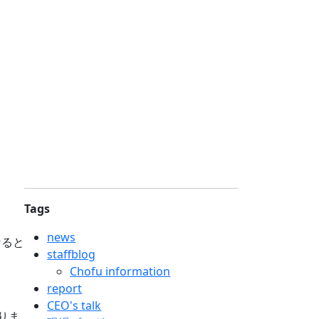
Tags
news
なると
staffblog
Chofu information
report
CEO's talk
りま