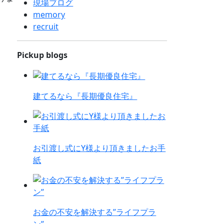
現場ブログ
memory
recruit
Pickup blogs
建てるなら『長期優良住宅』
お引渡し式にY様より頂きましたお手
紙
お金の不安を解決する”ライフプラ
ン”