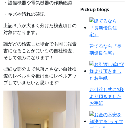
・設備機器や電気機器の作動確認
Pickup blogs
・キズや汚れの確認
上記３点が大きく分けた検査項目の
対象になります。
誰がどの検査した場合でも同じ報告
建てるなら『長
書になることがにいむの自社検査、
期優良住宅』
そして強みになります！
些細な部分まで見落とさない自社検
査のレベルを今後は更にレベルアッ
プしていきたいと思います!!
お引渡し式にY様
より頂きました
お手紙