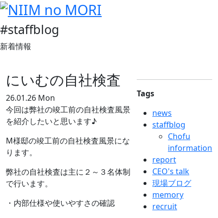
#staffblog
新着情報
にいむの自社検査
Tags
26.01.26 Mon
今回は弊社の竣工前の自社検査風景
news
を紹介したいと思います♪
staffblog
Chofu
M様邸の竣工前の自社検査風景にな
information
ります。
report
CEO's talk
弊社の自社検査は主に２～３名体制
現場ブログ
で行います。
memory
・内部仕様や使いやすさの確認
recruit