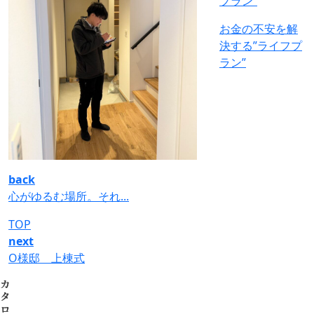
お金の不安を解
決する”ライフプ
ラン”
back
心がゆるむ場所。それ...
TOP
next
O様邸 上棟式