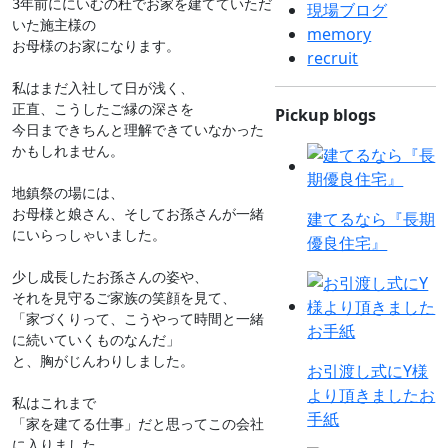
3年前ににいむの杜でお家を建てていただ
現場ブログ
いた施主様の

memory
お母様のお家になります。

recruit
私はまだ入社して日が浅く、

正直、こうしたご縁の深さを

Pickup blogs
今日まできちんと理解できていなかった
かもしれません。

地鎮祭の場には、

お母様と娘さん、そしてお孫さんが一緒
建てるなら『長期
にいらっしゃいました。

優良住宅』
少し成長したお孫さんの姿や、

それを見守るご家族の笑顔を見て、

「家づくりって、こうやって時間と一緒
に続いていくものなんだ」

と、胸がじんわりしました。

お引渡し式にY様
より頂きましたお
私はこれまで

手紙
「家を建てる仕事」だと思ってこの会社
に入りました。
