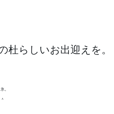
の杜らしいお出迎えを。
き氷。
＾＾