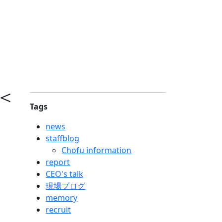
＜
Tags
news
staffblog
Chofu information
report
CEO's talk
現場ブログ
memory
recruit