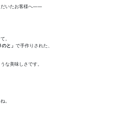
ただいたお客様へ——
、
けて。
りのと」
で手作りされた、
ような美味しさです。
いね。