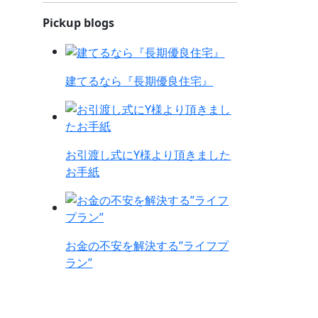
Pickup blogs
建てるなら『長期優良住宅』
お引渡し式にY様より頂きました
お手紙
お金の不安を解決する”ライフプ
ラン”