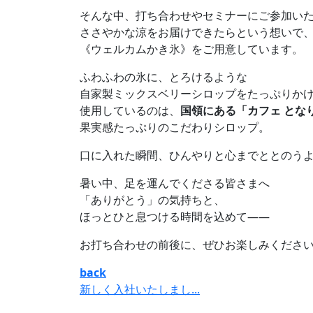
そんな中、打ち合わせやセミナーにご参加い
ささやかな涼をお届けできたらという想いで
《ウェルカムかき氷》をご用意しています。
ふわふわの氷に、とろけるような
自家製ミックスベリーシロップをたっぷりか
使用しているのは、
国領にある「カフェ とな
果実感たっぷりのこだわりシロップ。
口に入れた瞬間、ひんやりと心までととのう
暑い中、足を運んでくださる皆さまへ
「ありがとう」の気持ちと、
ほっとひと息つける時間を込めて——
お打ち合わせの前後に、ぜひお楽しみくださ
back
新しく入社いたしまし...