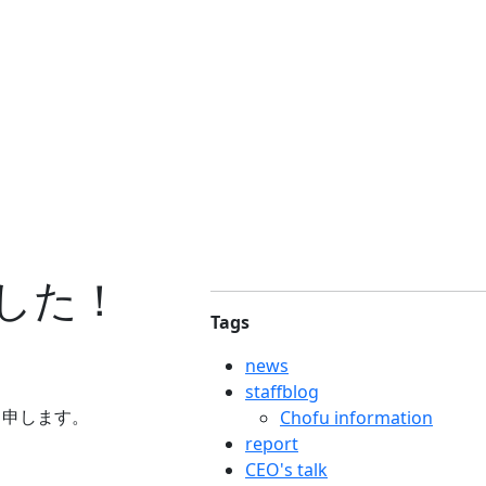
した！
Tags
news
staffblog
と申します。
Chofu information
report
CEO's talk