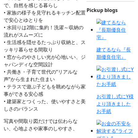
で、自然を感じる暮らし
Pickup blogs
• 家族の様子を見守れるキッチン配置
で安心とゆとりを
• 水回りは2階に集約！洗濯～収納の
流れがスムーズに
• 生活感を隠せるたっぷり収納と、ス
ッキリ暮らせる間取り
建てるなら『長
• 窓からのやさしい光が心地いい、ジ
期優良住宅』
ャパンディな空間設計
• 共働き・子育て世代の“リアルな
声”から生まれた住まい
• テラスで遊ぶ子どもを眺めながら家
事ができる安心感
お引渡し式にY様
• 建築家とつくった、使いやすさと美
より頂きました
しさのバランス
お手紙
写真や間取り図だけでは伝わらな
い、心地よさや家事のしやすさ、