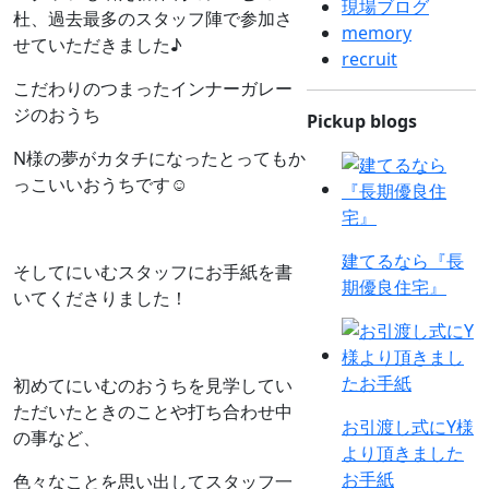
現場ブログ
杜、過去最多のスタッフ陣で参加さ
memory
せていただきました♪
recruit
こだわりのつまったインナーガレー
ジのおうち
Pickup blogs
N様の夢がカタチになったとってもか
っこいいおうちです☺
建てるなら『長
そしてにいむスタッフにお手紙を書
期優良住宅』
いてくださりました！
初めてにいむのおうちを見学してい
ただいたときのことや打ち合わせ中
お引渡し式にY様
の事など、
より頂きました
お手紙
色々なことを思い出してスタッフ一