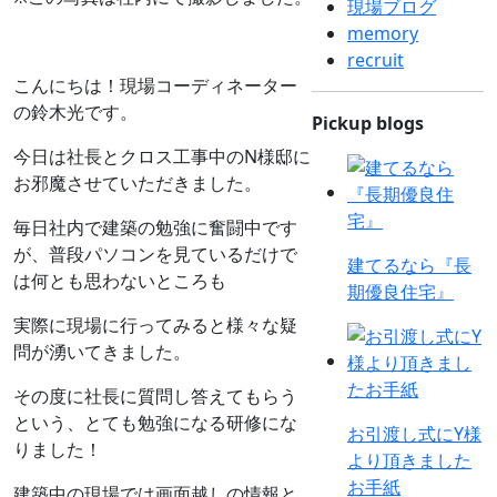
現場ブログ
memory
recruit
こんにちは！現場コーディネーター
の鈴木光です。
Pickup blogs
今日は社長とクロス工事中のN様邸に
お邪魔させていただきました。
毎日社内で建築の勉強に奮闘中です
が、普段パソコンを見ているだけで
建てるなら『長
は何とも思わないところも
期優良住宅』
実際に現場に行ってみると様々な疑
問が湧いてきました。
その度に社長に質問し答えてもらう
という、とても勉強になる研修にな
お引渡し式にY様
りました！
より頂きました
お手紙
建築中の現場では画面越しの情報と