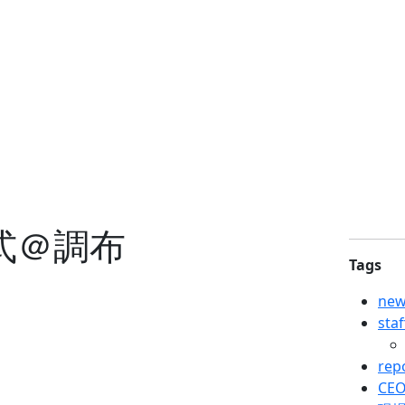
式＠調布
Tags
new
sta
rep
CEO