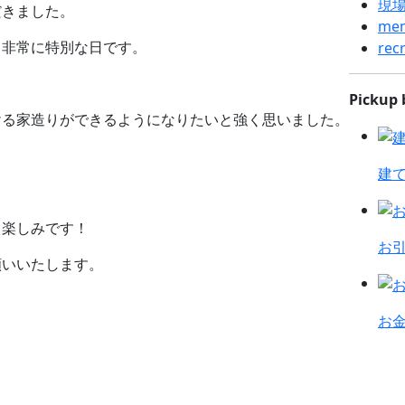
現
だきました。
me
る非常に特別な日です。
recr
Pickup 
ける家造りができるようになりたいと強く思いました。
建
も楽しみです！
お
願いいたします。
お金