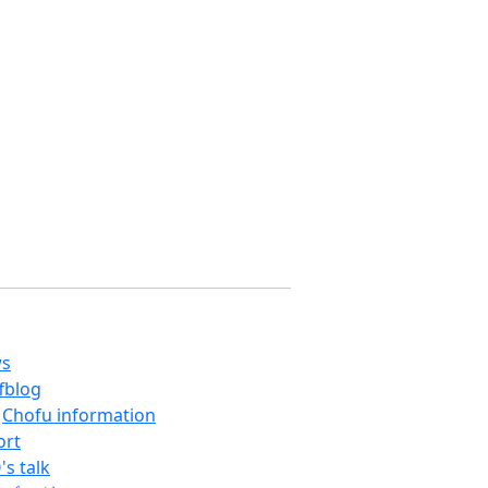
s
ffblog
Chofu information
ort
's talk