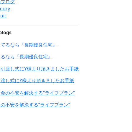
場ブログ
mory
uit
blogs
てるなら『長期優良住宅』
引渡し式にY様より頂きましたお手紙
の不安を解決する”ライフプラン”