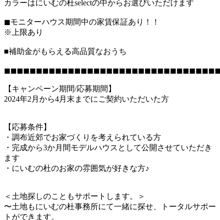
カラーはにいむの杜selectの中からお選びいただけます
◼︎モニターハウス期間中の家賃保証あり！！
※上限あり
■補助金がもらえる高品質なおうち
◼︎◼︎◼︎◼︎◼︎◼︎◼︎◼︎◼︎◼︎◼︎◼︎◼︎◼︎◼︎◼︎◼︎◼︎◼︎◼︎◼︎◼︎◼︎◼︎◼︎◼︎◼︎◼︎◼︎◼︎◼︎◼︎◼︎◼
【キャンペーン期間/応募期間】
2024年2月から4月末までにご契約いただいた方
【応募条件】
・調布近郊でお家づくりを考えられている方
・完成から3か月間モデルハウスとして公開させていただき
ます
・にいむの杜のお家の雰囲気が好きな方♪
＜土地探しのこともサポートします。＞
〜土地もにいむの杜事務所にて一緒に探せ、トータルサポー
トができます。