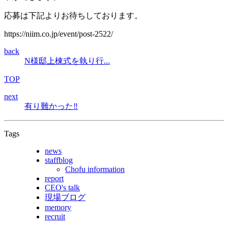
応募は下記よりお待ちしております。
https://niim.co.jp/event/post-2522/
back
N様邸上棟式を執り行...
TOP
next
有り難かった‼
Tags
news
staffblog
Chofu information
report
CEO's talk
現場ブログ
memory
recruit