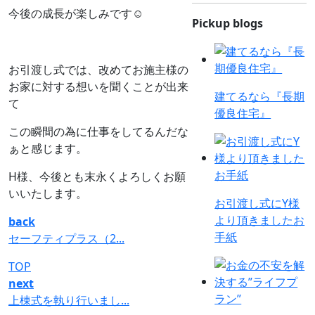
今後の成長が楽しみです☺
Pickup blogs
お引渡し式では、改めてお施主様の
お家に対する想いを聞くことが出来
建てるなら『長期
て
優良住宅』
この瞬間の為に仕事をしてるんだな
ぁと感じます。
H様、今後とも末永くよろしくお願
いいたします。
お引渡し式にY様
より頂きましたお
back
手紙
セーフティプラス（2...
TOP
next
上棟式を執り行いまし...