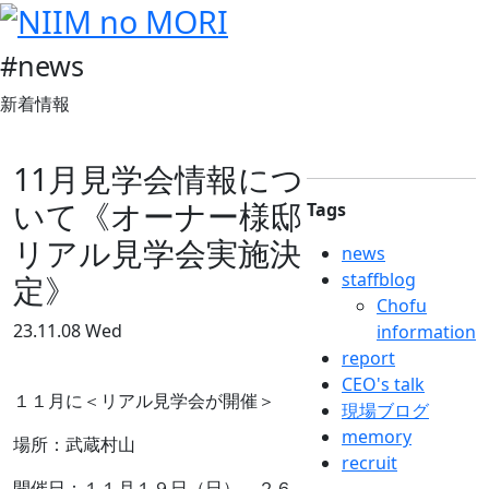
#news
新着情報
11月見学会情報につ
いて《オーナー様邸
Tags
リアル見学会実施決
news
staffblog
定》
Chofu
23.11.08 Wed
information
report
CEO's talk
１１月に＜リアル見学会が開催＞
現場ブログ
memory
場所：武蔵村山
recruit
開催日：１１月１９日（日）、２６