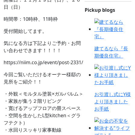
日（日）
Pickup blogs
時間帯：10時枠、11時枠
受付開始してます。
気になる方は下記よりご予約・お問
建てるなら『長
い合わせできます！！！！
期優良住宅』
https://niim.co.jp/event/post-2331/
今回ご覧いただけるオーナー様邸の
見所をご紹介！！
・外観＜モルタル塗装×ガルバルム＞
お引渡し式にY様
・家族が集う２階リビング
より頂きました
・寛げるアップフロアの畳スペース
お手紙
・空間を生かしたL型kitchen＜グラ
フテクト）
・水回りスッキリ家事動線