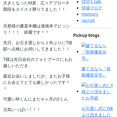
CEO's talk
大きくなったM君、広々アプローチ
現場ブログ
階段をスイスイ降りてました！！
memory
recruit
旦那様の書斎本棚は漫画本でビッシ
リ！！！ 綺麗です＾＾
Pickup blogs
先日、お引き渡しから１年ぶりにT様
邸へ点検にお伺いしてきました！！
T様は先日会社のフォトブースにもお
越しいただき、
建てるなら『長
期優良住宅』
最近お会いしましたが、またお子様
にも会えてとても嬉しかったです＾
＾
可愛いMくんにまだ４ヶ月のSくん
お引渡し式にY様
元気いっぱい！！！
より頂きました