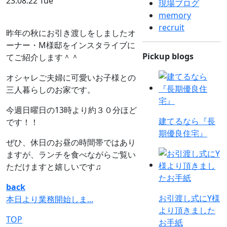
23.08.22 Tue
現場ブログ
memory
recruit
昨年の秋にお引き渡しをしましたオ
ーナー・M様邸をインスタライブに
Pickup blogs
てご紹介します＾＾
オシャレご夫婦に可愛いお子様との
三人暮らしのお家です。
今週日曜日の13時より約３０分ほど
建てるなら『長
です！！
期優良住宅』
ぜひ、休日のお昼の時間帯ではあり
ますが、ランチを食べながらご覧い
ただけますと嬉しいです♫
back
お引渡し式にY様
本日より業務開始しま...
より頂きました
TOP
お手紙