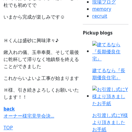
現場ブログ
杜でも初めてで
memory
recruit
いまから完成が楽しみです☺
Pickup blogs
Ｈくんは盛砂に興味津々♪
鍬入れの儀、玉串奉奠、そして最後
に乾杯して滞りなく地鎮祭を終える
ことができました
建てるなら『長
期優良住宅』
これからいよいよ工事が始まります
Ｈ様、引き続きよろしくお願いいた
します！！
back
お引渡し式にY様
オーナー様宅見学会決...
より頂きました
TOP
お手紙