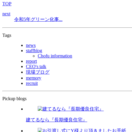
TOP
next
令和5年グリーン化事...
Tags
news
staffblog
Chofu information
report
CEO's talk
現場ブログ
memory
recruit
Pickup blogs
建てるなら『長期優良住宅』