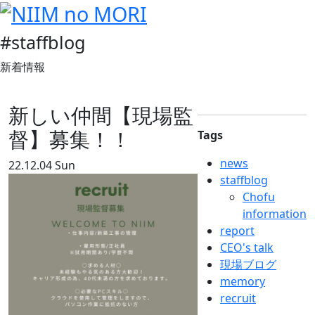
#staffblog
新着情報
新しい仲間【現場監
督】募集！！
Tags
news
22.12.04 Sun
staffblog
Chofu
information
report
CEO's talk
現場ブログ
memory
recruit