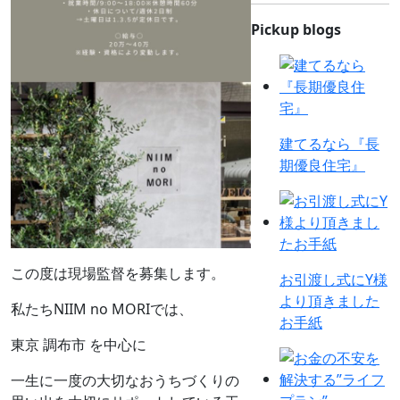
Pickup blogs
建てるなら『長
期優良住宅』
この度は現場監督を募集します。
お引渡し式にY様
より頂きました
私たちNIIM no MORIでは、
お手紙
東京 調布市 を中心に
一生に一度の大切なおうちづくりの