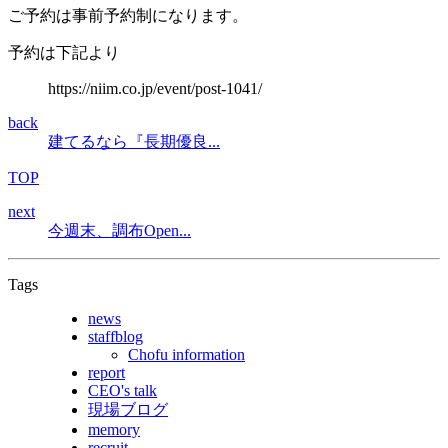
ご予約は事前予約制になります。
予約は下記より
https://niim.co.jp/event/post-1041/
back
建てるなら『長期優良...
TOP
next
今週末、調布Open...
Tags
news
staffblog
Chofu information
report
CEO's talk
現場ブログ
memory
recruit